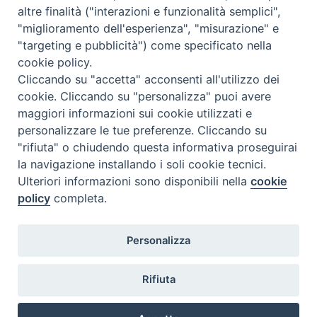
Accessibilità
altre finalità ("interazioni e funzionalità semplici",
Note Legali
|
Privacy
"miglioramento dell'esperienza", "misurazione" e
Prossime reperibilità IZSLER
"targeting e pubblicità") come specificato nella
Il servizio di Pronta Disponibilità viene garantito per entrambe le
cookie policy.
Regioni nelle giornate di sabato e nei giorni festivi: dalle 08.00
Cliccando su "accetta" acconsenti all'utilizzo dei
alle 20.00
cookie. Cliccando su "personalizza" puoi avere
maggiori informazioni sui cookie utilizzati e
08/08/2026 PER LA REGIONE LOMBARDIA:
personalizzare le tue preferenze. Cliccando su
DOTT.SSA VICARI NADIA tel. 3665888246
"rifiuta" o chiudendo questa informativa proseguirai
la navigazione installando i soli cookie tecnici.
08/08/2026 PER LA REGIONE EMILIA ROMAGNA:
Ulteriori informazioni sono disponibili nella
cookie
DOTT.SSA CARRA ELENA tel. 3358249870
policy
completa.
09/08/2026 PER LA REGIONE LOMBARDIA:
Personalizza
DOTT.SSA VICARI NADIA tel. 3665888246
09/08/2026 PER LA REGIONE EMILIA ROMAGNA:
Rifiuta
DOTT.SSA CARRA ELENA tel. 3358249870