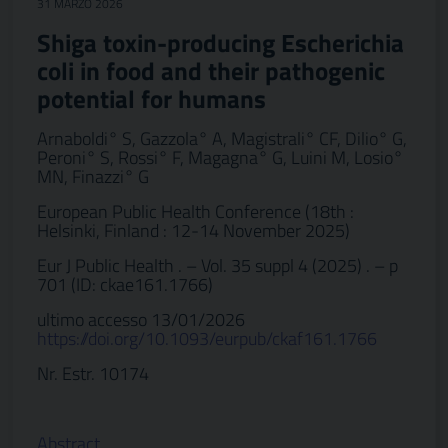
31 MARZO 2026
Shiga toxin-producing Escherichia
coli in food and their pathogenic
potential for humans
Arnaboldi° S, Gazzola° A, Magistrali° CF, Dilio° G,
Peroni° S, Rossi° F, Magagna° G, Luini M, Losio°
MN, Finazzi° G
European Public Health Conference (18th :
Helsinki, Finland : 12-14 November 2025)
Eur J Public Health . – Vol. 35 suppl 4 (2025) . – p
701 (ID: ckae161.1766)
ultimo accesso 13/01/2026
https://doi.org/10.1093/eurpub/ckaf161.1766
Nr. Estr. 10174
Abstract…