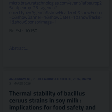
micro.bravuratechnologies.com/event/iafpeurop2
5/iafpeurop-25- agenda?
objectType=Agenda&showHeader=0&showFooter
=0&showBanner=1&showDates=1&showTracks=
1&showSponsorImage=1
Nr. Estr. 10150
Abstract…
AGGIORNAMENTI
,
PUBBLICAZIONI SCIENTIFICHE
,
2026
,
MARZO
31 MARZO 2026
Thermal stability of bacillus
ceruus strains in soy milk :
implications for food safety and