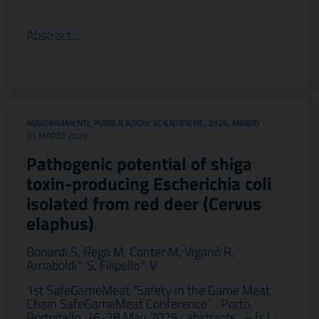
Abstract…
AGGIORNAMENTI
,
PUBBLICAZIONI SCIENTIFICHE
,
2026
,
MARZO
31 MARZO 2026
Pathogenic potential of shiga
toxin-producing Escherichia coli
isolated from red deer (Cervus
elaphus)
Bonardi S, Rega M, Conter M, Viganò R,
Arnaboldi° S, Filipello° V
1st SafeGameMeat “Safety in the Game Meat
Chain SafeGameMeat Conference” : Porto,
Portogallo, 26-28 May 2025 : abstracts . – [s.l. :