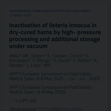
AGGIORNAMENTI
,
PUBBLICAZIONI SCIENTIFICHE
,
2026
,
MARZO
31 MARZO 2026
Inactivation of listeria innocua in
dry-cured hams by high- pressure
processing and additional storage
under vacuum
Abdul° ME, Dalzini° E, Cosciani_Cunico° E,
Monastero° P, Merigo° D, Ducoli° S, Norton° A,
Bardasi° L, Losio° MN
IAFP’S European Symposium on Food Safety :
Madrid, Spain, 6-8 May 2025 . – [s.l. : s.n. , 2025]
IAFP’S European Symposium on Food Safety :
Madrid, Spain : 6-8 May 2025)
. – 1 p (P1-20)
ultimo accesso 17/11/2025
https://bee-