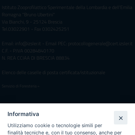
Istituto Zooprofilattico Sperimentale della Lombardia e dell'Emilia
Romagna "Bruno Ubertini"
Via Bianchi, 9 - 25124 Brescia
Tel.03022901 - Fax 0302425251
Email: info@izsler.it - Email PEC: protocollogenerale@cert.izsler.it
C.F. - P.IVA 00284840170
N. REA CCIAA DI BRESCIA 88834
Elenco delle caselle di posta certificata/istituzionale
Servizio di Foresteria »
Iscrivimi Alla Newsletter
Informativa
Utilizziamo cookie o tecnologie simili per
finalità tecniche e, con il tuo consenso, anche per