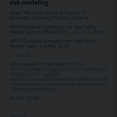
risk modeling
Abdul° ME,Gullèn_Morer S, Filipello° V,
Fernandez_Escàmez PS, Garre_Pèrez A
IAFP’S European Symposium on Food Safety :
Madrid, Spain, 6-8 May 2025 . – [s.l. : s.n. , 2025]
IAFP’S European Symposium on Food Safety :
Madrid, Spain : 6-8 May 2025)
. – 1 p (T2)
ultimo accesso 12/06/2024
https://bee-
micro.bravuratechnologies.com/event/iafpeurop2
5/iafpeurop-25- agenda?
objectType=Agenda&showHeader=0&showFooter
=0&showBanner=1&showDates=1&showTracks=
1&showSponsorImage=1
Nr. Estr. 10148
Abstract…