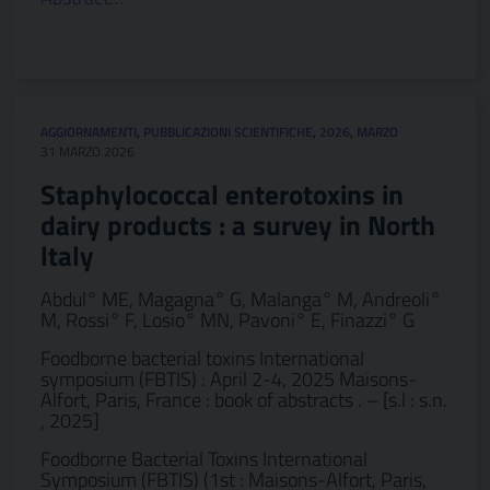
AGGIORNAMENTI
,
PUBBLICAZIONI SCIENTIFICHE
,
2026
,
MARZO
31 MARZO 2026
Staphylococcal enterotoxins in
dairy products : a survey in North
ltaly
Abdul° ME, Magagna° G, Malanga° M, Andreoli°
M, Rossi° F, Losio° MN, Pavoni° E, Finazzi° G
Foodborne bacterial toxins International
symposium (FBTIS) : April 2-4, 2025 Maisons-
Alfort, Paris, France : book of abstracts . – [s.l : s.n.
, 2025]
Foodborne Bacterial Toxins International
Symposium (FBTIS) (1st : Maisons-Alfort, Paris,