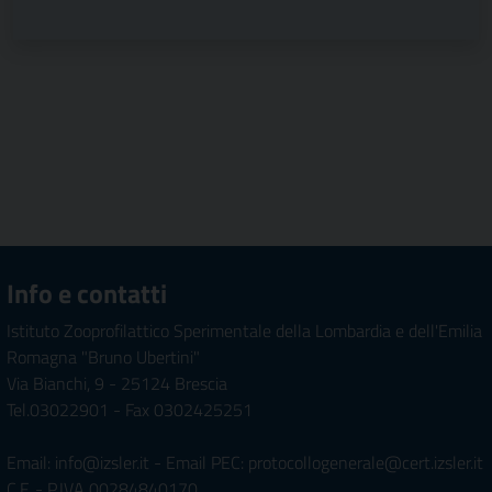
Info e contatti
Istituto Zooprofilattico Sperimentale della Lombardia e dell'Emilia
Romagna "Bruno Ubertini"
Via Bianchi, 9 - 25124 Brescia
Tel.03022901 - Fax 0302425251
Email: info@izsler.it - Email PEC: protocollogenerale@cert.izsler.it
C.F. - P.IVA 00284840170