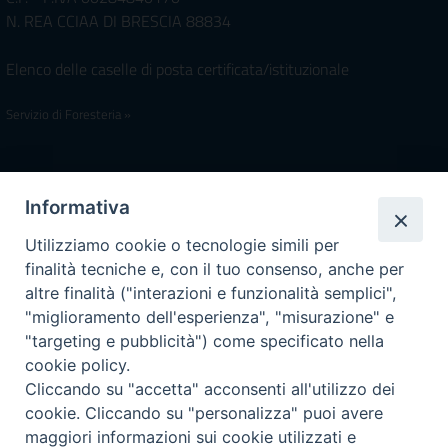
N. REA CCIAA DI BRESCIA 88834
Elenco delle caselle di posta certificata/istituzionale
Servizio di Foresteria »
Iscrivimi Alla Newsletter
Informativa
Utilizziamo cookie o tecnologie simili per
finalità tecniche e, con il tuo consenso, anche per
Accessibilità
altre finalità ("interazioni e funzionalità semplici",
Note Legali
|
Privacy
"miglioramento dell'esperienza", "misurazione" e
Prossime reperibilità IZSLER
"targeting e pubblicità") come specificato nella
Il servizio di Pronta Disponibilità viene garantito per entrambe le
cookie policy.
Regioni nelle giornate di sabato e nei giorni festivi: dalle 08.00
Cliccando su "accetta" acconsenti all'utilizzo dei
alle 20.00
cookie. Cliccando su "personalizza" puoi avere
maggiori informazioni sui cookie utilizzati e