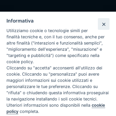
Iscrivimi Alla Newsletter
Informativa
Utilizziamo cookie o tecnologie simili per
finalità tecniche e, con il tuo consenso, anche per
Accessibilità
altre finalità ("interazioni e funzionalità semplici",
Note Legali
|
Privacy
"miglioramento dell'esperienza", "misurazione" e
Prossime reperibilità IZSLER
"targeting e pubblicità") come specificato nella
Il servizio di Pronta Disponibilità viene garantito per entrambe le
cookie policy.
Regioni nelle giornate di sabato e nei giorni festivi: dalle 08.00
Cliccando su "accetta" acconsenti all'utilizzo dei
alle 20.00
cookie. Cliccando su "personalizza" puoi avere
maggiori informazioni sui cookie utilizzati e
08/08/2026 PER LA REGIONE LOMBARDIA:
personalizzare le tue preferenze. Cliccando su
DOTT.SSA VICARI NADIA tel. 3665888246
"rifiuta" o chiudendo questa informativa proseguirai
la navigazione installando i soli cookie tecnici.
08/08/2026 PER LA REGIONE EMILIA ROMAGNA:
Ulteriori informazioni sono disponibili nella
cookie
DOTT.SSA CARRA ELENA tel. 3358249870
policy
completa.