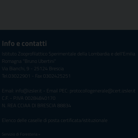
Info e contatti
Istituto Zooprofilattico Sperimentale della Lombardia e dell'Emilia
Romagna "Bruno Ubertini"
Via Bianchi, 9 - 25124 Brescia
Tel.03022901 - Fax 0302425251
Email: info@izsler.it - Email PEC: protocollogenerale@cert.izsler.it
C.F. - P.IVA 00284840170
N. REA CCIAA DI BRESCIA 88834
Elenco delle caselle di posta certificata/istituzionale
Servizio di Foresteria »