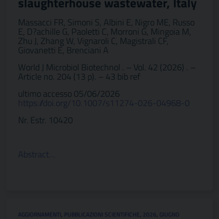
slaughterhouse wastewater, Italy
Massacci FR, Simoni S, Albini E, Nigro ME, Russo
E, D?achille G, Paoletti C, Morroni G, Mingoia M,
Zhu J, Zhang W, Vignaroli C, Magistrali CF,
Giovanetti E, Brenciani A
World J Microbiol Biotechnol . – Vol. 42 (2026) . –
Article no. 204 (13 p). – 43 bib ref
ultimo accesso 05/06/2026
https://doi.org/10.1007/s11274-026-04968-0
Nr. Estr. 10420
Abstract…
AGGIORNAMENTI
,
PUBBLICAZIONI SCIENTIFICHE
,
2026
,
GIUGNO