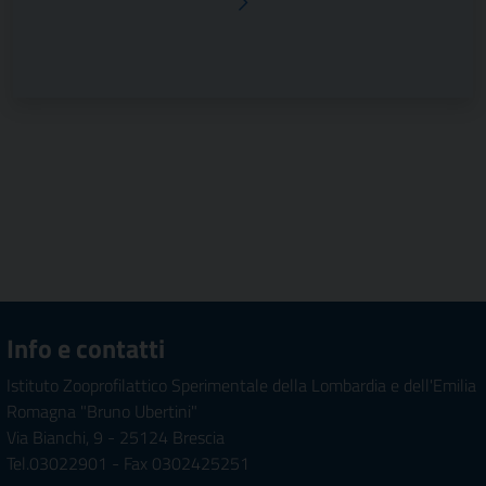
Pagina successiva
Info e contatti
Istituto Zooprofilattico Sperimentale della Lombardia e dell'Emilia
Romagna "Bruno Ubertini"
Via Bianchi, 9 - 25124 Brescia
Tel.03022901 - Fax 0302425251