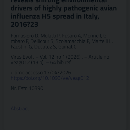
drivers of highly pathogenic avian
influenza H5 spread in Italy,
2016?23
Fornasiero D, Mulatti P, Fusaro A, Monne I, G
mbaro F, Dellicour S, Scolamacchia F, Martelli L,
Faustini G, Ducatez S, Guinat C
Virus Evol . – Vol. 12 no 1 (2026) . – Article no
veag012 (13 p). – 64 bib ref
ultimo accesso 17/04/2026
https://doi.org/10.1093/ve/veag012
Nr. Estr. 10390
Abstract…