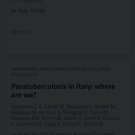
. – p 59 (O51)
Nr. Estr. 10396
Abstract…
AGGIORNAMENTI
,
PUBBLICAZIONI SCIENTIFICHE
,
2026
,
GIUGNO
30 GIUGNO 2026
Paratuberculosis in Italy: where
are we?
Garbarino C A, Cerioli M, Nassuato C, Boldini M,
Gradassi M, Ventura G, Rosignoli C, Tonni M,
Maisano MA, Ricchi M, Bellini S, Santi A, Ruocco
L, Lomolino R, Luppi A, Diana P, Tamba M
Journ es des GTV, European Buiatrics Congress