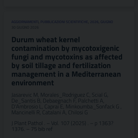
AGGIORNAMENTI
,
PUBBLICAZIONI SCIENTIFICHE
,
2026
,
GIUGNO
30 GIUGNO 2026
Durum wheat kernel
contamination by mycotoxigenic
fungi and mycotoxins as affected
by soil tillage and fertilization
management in a Mediterranean
environment
Jasarevic M, Morales_Rodriguez C, Scial G,
De_Santis B, Debaegnach F, Palchetti A,
D'Ambrosio L, Caprai E, Minkoumba_Sonfack G ,
Mancinelli R, Catalani A, Chilosi G
J Plant Pathol . – Vol. 107 (2025) . – p 1363?
1376. – 75 bib ref