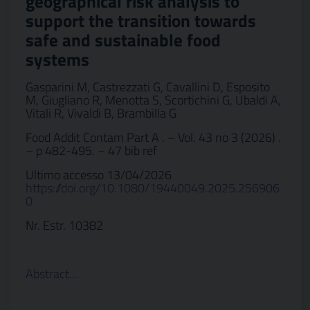
geographical risk analysis to
support the transition towards
safe and sustainable food
systems
Gasparini M, Castrezzati G, Cavallini D, Esposito
M, Giugliano R, Menotta S, Scortichini G, Ubaldi A,
Vitali R, Vivaldi B, Brambilla G
Food Addit Contam Part A . – Vol. 43 no 3 (2026) .
– p 482-495. – 47 bib ref
Ultimo accesso 13/04/2026
https://doi.org/10.1080/19440049.2025.256906
0
Nr. Estr. 10382
Abstract…