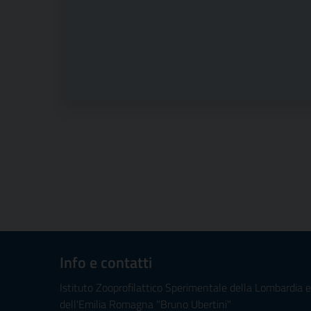
Info e contatti
Istituto Zooprofilattico Sperimentale della Lombardia e
dell'Emilia Romagna "Bruno Ubertini"