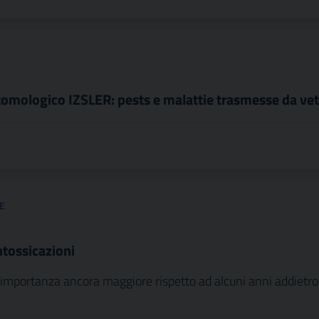
ntomologico IZSLER: pests e malattie trasmesse da vet
E
intossicazioni
una importanza ancora maggiore rispetto ad alcuni anni addietro,