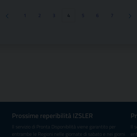
1
2
3
4
5
6
7
Pa
Pagina precedente
Prossime reperibilità IZSLER
Pr
Il servizio di Pronta Disponibilità viene garantito per
Il 
entrambe le Regioni nelle giornate di sabato e nei giorni
ent