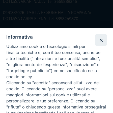
DOTT.SSA VICARI NADIA tel. 3665888246
09/08/2026 PER LA REGIONE EMILIA ROMAGNA:
DOTT.SSA CARRA ELENA tel. 3358249870
Pronta disponibilità BOTULISMO
Informativa
Il servizio di Pronta Disponibilità viene garantito per entrambe le
Regioni nelle giornate di sabato e nei giorni festivi: dalle 08.00
Utilizziamo cookie o tecnologie simili per
alle 20.00
finalità tecniche e, con il tuo consenso, anche per
Accompagnare il campione con la scheda di segnalazione caso
altre finalità ("interazioni e funzionalità semplici",
(Link alla Circolare)
e la relativa modulistica
"miglioramento dell'esperienza", "misurazione" e
"targeting e pubblicità") come specificato nella
Per l'Emilia-Romagna :
Link al Mod.Accompagnamento
cookie policy.
Cliccando su "accetta" acconsenti all'utilizzo dei
Per la Lombardia :
Link al Mod.Accompagnamento
cookie. Cliccando su "personalizza" puoi avere
maggiori informazioni sui cookie utilizzati e
08/08/2026 PER LA REGIONE LOMBARDIA:
personalizzare le tue preferenze. Cliccando su
DR. PAVONI ENRICO tel. 3391639372
"rifiuta" o chiudendo questa informativa proseguirai
la navigazione installando i soli cookie tecnici.