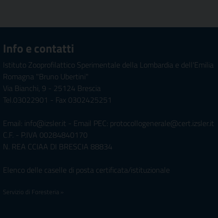
Info e contatti
Istituto Zooprofilattico Sperimentale della Lombardia e dell'Emilia
Romagna "Bruno Ubertini"
Via Bianchi, 9 - 25124 Brescia
Tel.03022901 - Fax 0302425251
Email: info@izsler.it - Email PEC: protocollogenerale@cert.izsler.it
C.F. - P.IVA 00284840170
N. REA CCIAA DI BRESCIA 88834
Elenco delle caselle di posta certificata/istituzionale
Servizio di Foresteria »