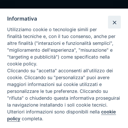
Pronta disponibilità BOTULISMO
Informativa
Il servizio di Pronta Disponibilità viene garantito per entrambe le
Regioni nelle giornate di sabato e nei giorni festivi: dalle 08.00
Utilizziamo cookie o tecnologie simili per
alle 20.00
finalità tecniche e, con il tuo consenso, anche per
Accompagnare il campione con la scheda di segnalazione caso
altre finalità ("interazioni e funzionalità semplici",
(Link alla Circolare)
e la relativa modulistica
"miglioramento dell'esperienza", "misurazione" e
"targeting e pubblicità") come specificato nella
Per l'Emilia-Romagna :
Link al Mod.Accompagnamento
cookie policy.
Cliccando su "accetta" acconsenti all'utilizzo dei
Per la Lombardia :
Link al Mod.Accompagnamento
cookie. Cliccando su "personalizza" puoi avere
maggiori informazioni sui cookie utilizzati e
08/08/2026 PER LA REGIONE LOMBARDIA:
personalizzare le tue preferenze. Cliccando su
DR. PAVONI ENRICO tel. 3391639372
"rifiuta" o chiudendo questa informativa proseguirai
la navigazione installando i soli cookie tecnici.
08/08/2026 PER LA REGIONE EMILIA ROMAGNA:
Ulteriori informazioni sono disponibili nella
cookie
DOTT.SSA TADDEI ROBERTA tel. 3312331005
policy
completa.