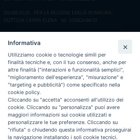
09/08/2026 PER LA REGIONE EMILIA ROMAGNA:
DOTT.SSA CARRA ELENA tel. 3358249870
Pronta disponibilità BOTULISMO
Informativa
Il servizio di Pronta Disponibilità viene garantito per entrambe le
Regioni nelle giornate di sabato e nei giorni festivi: dalle 08.00
Utilizziamo cookie o tecnologie simili per
alle 20.00
finalità tecniche e, con il tuo consenso, anche per
Accompagnare il campione con la scheda di segnalazione caso
altre finalità ("interazioni e funzionalità semplici",
(Link alla Circolare)
e la relativa modulistica
"miglioramento dell'esperienza", "misurazione" e
"targeting e pubblicità") come specificato nella
Per l'Emilia-Romagna :
Link al Mod.Accompagnamento
cookie policy.
Cliccando su "accetta" acconsenti all'utilizzo dei
Per la Lombardia :
Link al Mod.Accompagnamento
cookie. Cliccando su "personalizza" puoi avere
maggiori informazioni sui cookie utilizzati e
08/08/2026 PER LA REGIONE LOMBARDIA:
personalizzare le tue preferenze. Cliccando su
DR. PAVONI ENRICO tel. 3391639372
"rifiuta" o chiudendo questa informativa proseguirai
la navigazione installando i soli cookie tecnici.