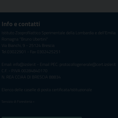
Info e contatti
Istituto Zooprofilattico Sperimentale della Lombardia e dell'Emilia
Romagna "Bruno Ubertini"
Via Bianchi, 9 - 25124 Brescia
Tel.03022901 - Fax 0302425251
Email: info@izsler.it - Email PEC: protocollogenerale@cert.izsler.it
C.F. - P.IVA 00284840170
N. REA CCIAA DI BRESCIA 88834
Elenco delle caselle di posta certificata/istituzionale
Servizio di Foresteria »