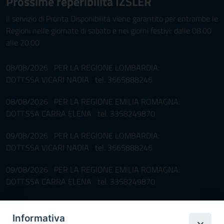
Prossime reperibilità IZSLER
Il servizio di Pronta Disponibilità viene garantito per entrambe le
Regioni nelle giornate di sabato e nei giorni festivi: dalle 08.00
alle 20.00
08/08/2026 PER LA REGIONE LOMBARDIA:
DOTT.SSA VICARI NADIA tel. 3665888246
08/08/2026 PER LA REGIONE EMILIA ROMAGNA:
DOTT.SSA CARRA ELENA tel. 3358249870
09/08/2026 PER LA REGIONE LOMBARDIA:
DOTT.SSA VICARI NADIA tel. 3665888246
09/08/2026 PER LA REGIONE EMILIA ROMAGNA:
DOTT.SSA CARRA ELENA tel. 3358249870
Pronta disponibilità BOTULISMO
Informativa
Il servizio di Pronta Disponibilità viene garantito per entrambe le