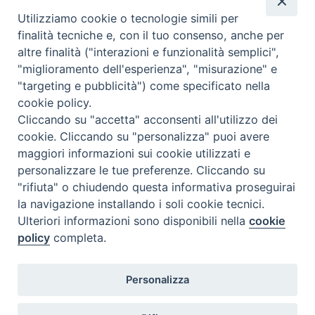
Regioni nelle giornate di sabato e nei giorni festivi: dalle 08.00
Utilizziamo cookie o tecnologie simili per
alle 20.00
finalità tecniche e, con il tuo consenso, anche per
Accompagnare il campione con la scheda di segnalazione caso
altre finalità ("interazioni e funzionalità semplici",
(Link alla Circolare)
e la relativa modulistica
"miglioramento dell'esperienza", "misurazione" e
"targeting e pubblicità") come specificato nella
Per l'Emilia-Romagna :
Link al Mod.Accompagnamento
cookie policy.
Cliccando su "accetta" acconsenti all'utilizzo dei
Per la Lombardia :
Link al Mod.Accompagnamento
cookie. Cliccando su "personalizza" puoi avere
maggiori informazioni sui cookie utilizzati e
08/08/2026 PER LA REGIONE LOMBARDIA:
personalizzare le tue preferenze. Cliccando su
DR. PAVONI ENRICO tel. 3391639372
"rifiuta" o chiudendo questa informativa proseguirai
la navigazione installando i soli cookie tecnici.
08/08/2026 PER LA REGIONE EMILIA ROMAGNA:
Ulteriori informazioni sono disponibili nella
cookie
DOTT.SSA TADDEI ROBERTA tel. 3312331005
policy
completa.
09/08/2026 PER LA REGIONE LOMBARDIA:
Personalizza
DR. PAVONI ENRICO tel. 3391639372
09/08/2026 PER LA REGIONE EMILIA ROMAGNA: