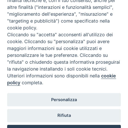
finalità tecniche e, con il tuo consenso, anche per
Accompagnare il campione con la scheda di segnalazione caso
altre finalità ("interazioni e funzionalità semplici",
(Link alla Circolare)
e la relativa modulistica
"miglioramento dell'esperienza", "misurazione" e
"targeting e pubblicità") come specificato nella
Per l'Emilia-Romagna :
Link al Mod.Accompagnamento
cookie policy.
Cliccando su "accetta" acconsenti all'utilizzo dei
Per la Lombardia :
Link al Mod.Accompagnamento
cookie. Cliccando su "personalizza" puoi avere
maggiori informazioni sui cookie utilizzati e
08/08/2026 PER LA REGIONE LOMBARDIA:
personalizzare le tue preferenze. Cliccando su
DR. PAVONI ENRICO tel. 3391639372
"rifiuta" o chiudendo questa informativa proseguirai
la navigazione installando i soli cookie tecnici.
08/08/2026 PER LA REGIONE EMILIA ROMAGNA:
Ulteriori informazioni sono disponibili nella
cookie
DOTT.SSA TADDEI ROBERTA tel. 3312331005
policy
completa.
09/08/2026 PER LA REGIONE LOMBARDIA:
Personalizza
DR. PAVONI ENRICO tel. 3391639372
09/08/2026 PER LA REGIONE EMILIA ROMAGNA:
Rifiuta
DOTT.SSA TADDEI ROBERTA tel. 3312331005