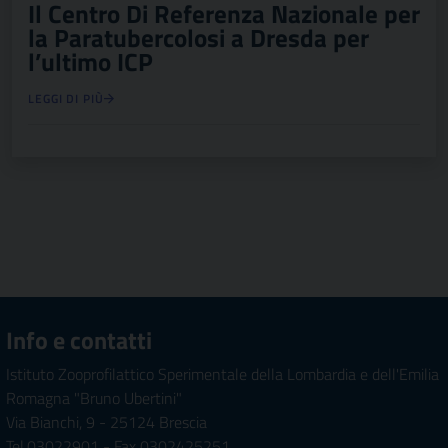
Il Centro Di Referenza Nazionale per
la Paratubercolosi a Dresda per
l’ultimo ICP
LEGGI DI PIÙ
Info e contatti
Istituto Zooprofilattico Sperimentale della Lombardia e dell'Emilia
Romagna "Bruno Ubertini"
Via Bianchi, 9 - 25124 Brescia
Tel.03022901 - Fax 0302425251