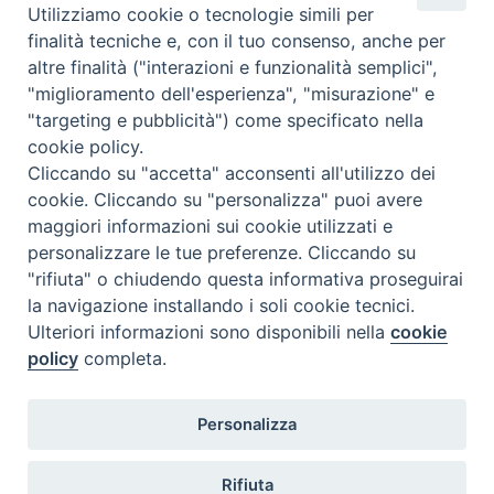
Regioni nelle giornate di sabato e nei giorni festivi: dalle 08.00
Utilizziamo cookie o tecnologie simili per
alle 20.00
finalità tecniche e, con il tuo consenso, anche per
Accompagnare il campione con la scheda di segnalazione caso
altre finalità ("interazioni e funzionalità semplici",
(Link alla Circolare)
e la relativa modulistica
"miglioramento dell'esperienza", "misurazione" e
"targeting e pubblicità") come specificato nella
Per l'Emilia-Romagna :
Link al Mod.Accompagnamento
cookie policy.
Cliccando su "accetta" acconsenti all'utilizzo dei
Per la Lombardia :
Link al Mod.Accompagnamento
cookie. Cliccando su "personalizza" puoi avere
maggiori informazioni sui cookie utilizzati e
08/08/2026 PER LA REGIONE LOMBARDIA:
personalizzare le tue preferenze. Cliccando su
DR. PAVONI ENRICO tel. 3391639372
"rifiuta" o chiudendo questa informativa proseguirai
la navigazione installando i soli cookie tecnici.
08/08/2026 PER LA REGIONE EMILIA ROMAGNA:
Ulteriori informazioni sono disponibili nella
cookie
DOTT.SSA TADDEI ROBERTA tel. 3312331005
policy
completa.
09/08/2026 PER LA REGIONE LOMBARDIA:
Personalizza
DR. PAVONI ENRICO tel. 3391639372
09/08/2026 PER LA REGIONE EMILIA ROMAGNA:
Rifiuta