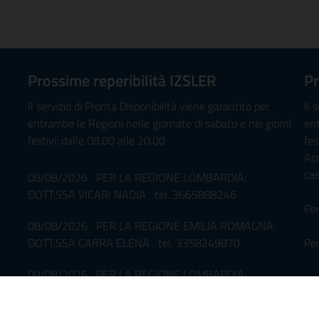
Prossime reperibilità IZSLER
Pr
Il servizio di Pronta Disponibilità viene garantito per
Il 
entrambe le Regioni nelle giornate di sabato e nei giorni
ent
festivi: dalle 08.00 alle 20.00
fes
Ac
ca
08/08/2026 PER LA REGIONE LOMBARDIA:
DOTT.SSA VICARI NADIA tel. 3665888246
Pe
08/08/2026 PER LA REGIONE EMILIA ROMAGNA:
DOTT.SSA CARRA ELENA tel. 3358249870
Per
09/08/2026 PER LA REGIONE LOMBARDIA:
08
DOTT.SSA VICARI NADIA tel. 3665888246
DR