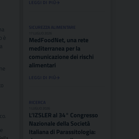
LEGGI DI PIÙ
SICUREZZA ALIMENTARE
na
17 LUGLIO 2026
o è
MedFoodNet, una rete
ra
mediterranea per la
comunicazione dei rischi
alimentari
ine
LEGGI DI PIÙ
to
RICERCA
1 LUGLIO 2026
L’IZSLER al 34° Congresso
co.
Nazionale della Società
 e
Italiana di Parassitologia:
ella