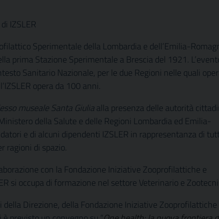
 di IZSLER
rofilattico Sperimentale della Lombardia e dell’Emilia-Romag
ella prima Stazione Sperimentale a Brescia del 1921. L’event
ontesto Sanitario Nazionale, per le due Regioni nelle quali ope
e l’IZSLER opera da 100 anni.
esso museale Santa Giulia
alla presenza delle autorità cittad
l Ministero della Salute e delle Regioni Lombardia ed Emilia-
atori e di alcuni dipendenti IZSLER in rappresentanza di tut
 ragioni di spazio.
laborazione con la Fondazione Iniziative Zooprofilattiche e
R si occupa di formazione nel settore Veterinario e Zootecni
ti della Direzione, della Fondazione Iniziative Zooprofilattiche
ti è previsto un convegno su “
One health: la nuova frontiera d