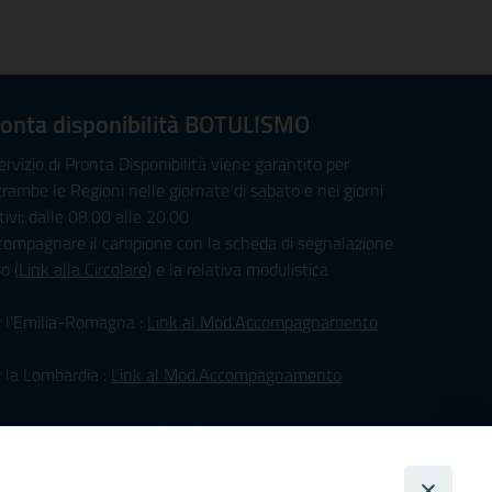
onta disponibilità BOTULISMO
servizio di Pronta Disponibilità viene garantito per
rambe le Regioni nelle giornate di sabato e nei giorni
tivi: dalle 08.00 alle 20.00
compagnare il campione con la scheda di segnalazione
so
(Link alla Circolare)
e la relativa modulistica
r l'Emilia-Romagna :
Link al Mod.Accompagnamento
 la Lombardia :
Link al Mod.Accompagnamento
/08/2026 PER LA REGIONE LOMBARDIA:
. PAVONI ENRICO tel. 3391639372