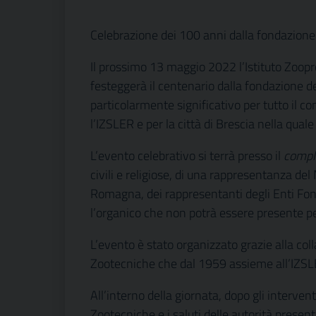
Celebrazione dei 100 anni dalla fondazione
Il prossimo 13 maggio 2022 l’Istituto Zoop
festeggerà il centenario dalla fondazione d
particolarmente significativo per tutto il c
l’IZSLER e per la città di Brescia nella qual
L’evento celebrativo si terrà presso il
compl
civili e religiose, di una rappresentanza de
Romagna, dei rappresentanti degli Enti Fond
l’organico che non potrà essere presente per
L’evento è stato organizzato grazie alla col
Zootecniche che dal 1959 assieme all’IZSLE
All’interno della giornata, dopo gli interven
Zootecniche e i saluti delle autorità presen