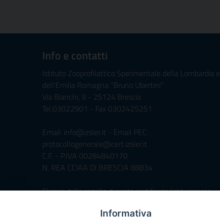
Info e contatti
Istituto Zooprofilattico Sperimentale della Lombardia e
dell'Emilia Romagna "Bruno Ubertini"
Via Bianchi, 9 - 25124 Brescia
Tel.03022901 - Fax 0302425251
Email: info@izsler.it - Email PEC:
protocollogenerale@cert.izsler.it
C.F. - P.IVA 00284840170
N. REA CCIAA DI BRESCIA 88834
Elenco delle caselle di posta certificata/istituzionale
Informativa
Servizio di Foresteria »