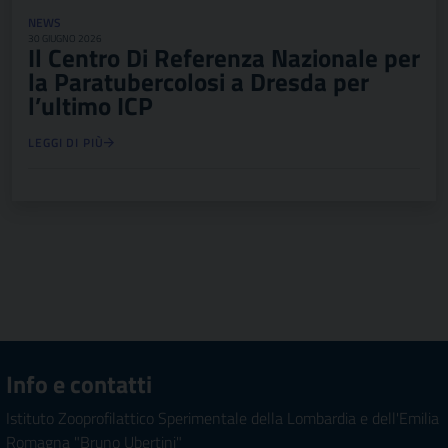
NEWS
30 GIUGNO 2026
Il Centro Di Referenza Nazionale per
la Paratubercolosi a Dresda per
l’ultimo ICP
LEGGI DI PIÙ
Info e contatti
Istituto Zooprofilattico Sperimentale della Lombardia e dell'Emilia
Romagna "Bruno Ubertini"