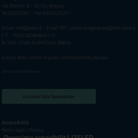
Via Bianchi, 9 - 25124 Brescia
Tel.03022901 - Fax 0302425251
Email: info@izsler.it - Email PEC: protocollogenerale@cert.izsler.it
C.F. - P.IVA 00284840170
N. REA CCIAA DI BRESCIA 88834
Elenco delle caselle di posta certificata/istituzionale
Servizio di Foresteria »
Iscrivimi Alla Newsletter
Accessibilità
Note Legali
|
Privacy
Prossime reperibilità IZSLER