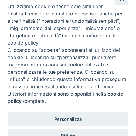
Regioni nelle giornate di sabato e nei giorni festivi: dalle 08.00
Utilizziamo cookie o tecnologie simili per
alle 20.00
finalità tecniche e, con il tuo consenso, anche per
Accompagnare il campione con la scheda di segnalazione caso
altre finalità ("interazioni e funzionalità semplici",
(Link alla Circolare)
e la relativa modulistica
"miglioramento dell'esperienza", "misurazione" e
"targeting e pubblicità") come specificato nella
Per l'Emilia-Romagna :
Link al Mod.Accompagnamento
cookie policy.
Cliccando su "accetta" acconsenti all'utilizzo dei
Per la Lombardia :
Link al Mod.Accompagnamento
cookie. Cliccando su "personalizza" puoi avere
maggiori informazioni sui cookie utilizzati e
08/08/2026 PER LA REGIONE LOMBARDIA:
personalizzare le tue preferenze. Cliccando su
DR. PAVONI ENRICO tel. 3391639372
"rifiuta" o chiudendo questa informativa proseguirai
la navigazione installando i soli cookie tecnici.
08/08/2026 PER LA REGIONE EMILIA ROMAGNA:
Ulteriori informazioni sono disponibili nella
cookie
DOTT.SSA TADDEI ROBERTA tel. 3312331005
policy
completa.
09/08/2026 PER LA REGIONE LOMBARDIA:
Personalizza
DR. PAVONI ENRICO tel. 3391639372
09/08/2026 PER LA REGIONE EMILIA ROMAGNA: