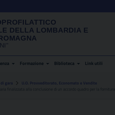
OPROFILATTICO
LE DELLA LOMBARDIA E
A ROMAGNA
NI"
renza
Formazione
Biblioteca
Link utili
di gara
U.O. Provveditorato, Economato e Vendite
alizzata alla conclusione di un accordo quadro per la fornitura pluriennale d