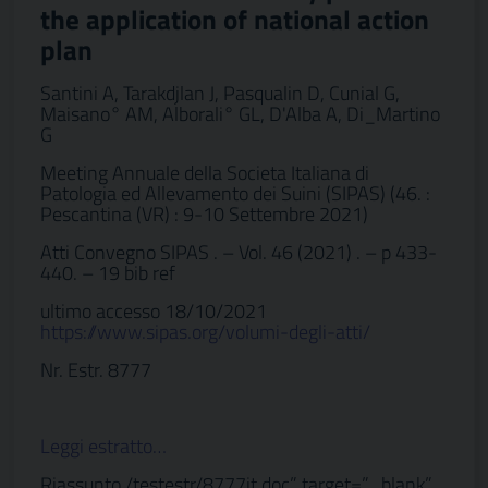
the application of national action
plan
Santini A, Tarakdjlan J, Pasqualin D, Cunial G,
Maisano° AM, Alborali° GL, D'Alba A, Di_Martino
G
Meeting Annuale della Societa Italiana di
Patologia ed Allevamento dei Suini (SIPAS) (46. :
Pescantina (VR) : 9-10 Settembre 2021)
Atti Convegno SIPAS . – Vol. 46 (2021) . – p 433-
440. – 19 bib ref
ultimo accesso 18/10/2021
https://www.sipas.org/volumi-degli-atti/
Nr. Estr. 8777
Leggi estratto…
Riassunto /testestr/8777it.doc” target=”_blank”