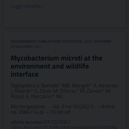
Leggi estratto…
AGGIORNAMENTI
,
PUBBLICAZIONI SCIENTIFICHE
,
2021
,
NOVEMBRE
30 NOVEMBRE 2021
Mycobacterium microti at the
environment and wildlife
interface
Tagliapietra V, Boniotti° MB, Mangeli° A, Karaman
I, Alborali° G, Chiari M, D'Incau° M, Zanoni° M,
Rizzoli A, Pacciarini° ML
Microorganisms . – Vol. 9 no 10 (2021) . – Article
no. 2084 (14 p). – 55 bib ref
ultimo accesso 07/12/2021
https://doi.org/10.3390/microorganisms9102084