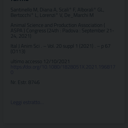
Santinello M, Diana A, Scali° F, Alborali° GL,
Bertocchi° L, Lorenzi° V, De_Marchi M
Animal Science and Production Association (
ASPA ) Congress (24th : Padova : September 21-
24, 2021)
Ital J Anim Sci . – Vol. 20 suppl 1 (2021) . – p 67
(O113)
ultimo accesso 12/10/2021
https://doi.org/10.1080/1828051X.2021.196817
0
Nr. Estr. 8746
Leggi estratto…