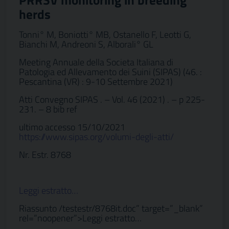
PRRSV monitoring in breeding
herds
Tonni° M, Boniotti° MB, Ostanello F, Leotti G,
Bianchi M, Andreoni S, Alborali° GL
Meeting Annuale della Societa Italiana di
Patologia ed Allevamento dei Suini (SIPAS) (46. :
Pescantina (VR) : 9-10 Settembre 2021)
Atti Convegno SIPAS . – Vol. 46 (2021) . – p 225-
231. – 8 bib ref
ultimo accesso 15/10/2021
https://www.sipas.org/volumi-degli-atti/
Nr. Estr. 8768
Leggi estratto…
Riassunto /testestr/8768it.doc” target=”_blank”
rel=”noopener”>Leggi estratto…