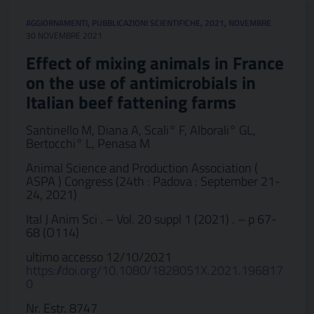
AGGIORNAMENTI
,
PUBBLICAZIONI SCIENTIFICHE
,
2021
,
NOVEMBRE
30 NOVEMBRE 2021
Effect of mixing animals in France
on the use of antimicrobials in
Italian beef fattening farms
Santinello M, Diana A, Scali° F, Alborali° GL,
Bertocchi° L, Penasa M
Animal Science and Production Association (
ASPA ) Congress (24th : Padova : September 21-
24, 2021)
Ital J Anim Sci . – Vol. 20 suppl 1 (2021) . – p 67-
68 (O114)
ultimo accesso 12/10/2021
https://doi.org/10.1080/1828051X.2021.196817
0
Nr. Estr. 8747