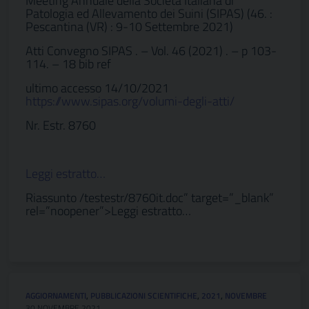
Meeting Annuale della Societa Italiana di
Patologia ed Allevamento dei Suini (SIPAS) (46. :
Pescantina (VR) : 9-10 Settembre 2021)
Atti Convegno SIPAS . – Vol. 46 (2021) . – p 103-
114. – 18 bib ref
ultimo accesso 14/10/2021
https://www.sipas.org/volumi-degli-atti/
Nr. Estr. 8760
Leggi estratto…
Riassunto /testestr/8760it.doc” target=”_blank”
rel=”noopener”>Leggi estratto…
AGGIORNAMENTI
,
PUBBLICAZIONI SCIENTIFICHE
,
2021
,
NOVEMBRE
30 NOVEMBRE 2021