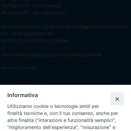
Via Bianchi, 9 - 25124 Brescia
Tel.03022901 - Fax 0302425251
Email: info@izsler.it - Email PEC: protocollogenerale@cert.izsler.it
C.F. - P.IVA 00284840170
N. REA CCIAA DI BRESCIA 88834
Elenco delle caselle di posta certificata/istituzionale
Servizio di Foresteria »
Iscrivimi Alla Newsletter
Informativa
Utilizziamo cookie o tecnologie simili per
finalità tecniche e, con il tuo consenso, anche per
Accessibilità
altre finalità ("interazioni e funzionalità semplici",
Note Legali
|
Privacy
"miglioramento dell'esperienza", "misurazione" e
Prossime reperibilità IZSLER