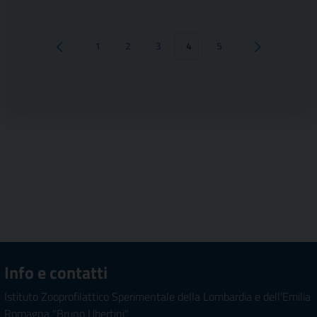
1
2
3
4
5
Pagina succes
Pagina precedente
Info e contatti
Istituto Zooprofilattico Sperimentale della Lombardia e dell'Emilia
Romagna "Bruno Ubertini"