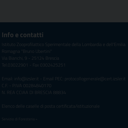
Info e contatti
Istituto Zooprofilattico Sperimentale della Lombardia e dell'Emilia
Romagna "Bruno Ubertini"
Via Bianchi, 9 - 25124 Brescia
Tel.03022901 - Fax 0302425251
Email: info@izsler.it - Email PEC: protocollogenerale@cert.izsler.it
C.F. - P.IVA 00284840170
N. REA CCIAA DI BRESCIA 88834
Elenco delle caselle di posta certificata/istituzionale
Servizio di Foresteria »