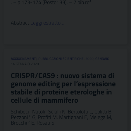
. – p 173-174 (Poster 33). – 7 bib ref
Abstract
Leggi estratto…
AGGIORNAMENTI
,
PUBBLICAZIONI SCIENTIFICHE
,
2020
,
GENNAIO
14 GENNAIO 2020
CRISPR/CAS9 : nuovo sistema di
genome editing per l’espressione
stabile di proteine eterologhe in
cellule di mammifero
Schibeci_Natoli_Scialli N, Bertolotti L, Colitti B,
Pezzoni° G, Profiti M, Martignani E, Melega M,
Brocchi° E, Rosati S