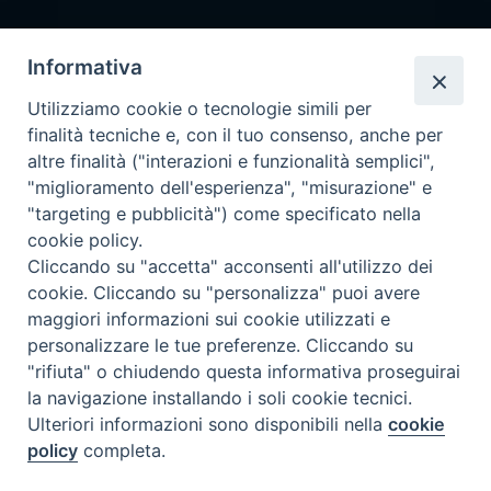
Iscrivimi Alla Newsletter
Informativa
Utilizziamo cookie o tecnologie simili per
finalità tecniche e, con il tuo consenso, anche per
Accessibilità
altre finalità ("interazioni e funzionalità semplici",
Note Legali
|
Privacy
"miglioramento dell'esperienza", "misurazione" e
Prossime reperibilità IZSLER
"targeting e pubblicità") come specificato nella
Il servizio di Pronta Disponibilità viene garantito per entrambe le
cookie policy.
Regioni nelle giornate di sabato e nei giorni festivi: dalle 08.00
Cliccando su "accetta" acconsenti all'utilizzo dei
alle 20.00
cookie. Cliccando su "personalizza" puoi avere
maggiori informazioni sui cookie utilizzati e
08/08/2026 PER LA REGIONE LOMBARDIA:
personalizzare le tue preferenze. Cliccando su
DOTT.SSA VICARI NADIA tel. 3665888246
"rifiuta" o chiudendo questa informativa proseguirai
la navigazione installando i soli cookie tecnici.
08/08/2026 PER LA REGIONE EMILIA ROMAGNA:
Ulteriori informazioni sono disponibili nella
cookie
DOTT.SSA CARRA ELENA tel. 3358249870
policy
completa.