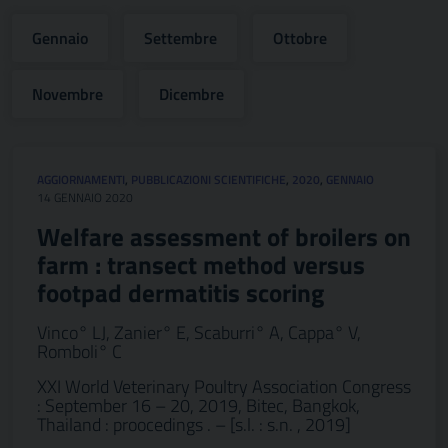
Gennaio
Settembre
Ottobre
Novembre
Dicembre
AGGIORNAMENTI
,
PUBBLICAZIONI SCIENTIFICHE
,
2020
,
GENNAIO
14 GENNAIO 2020
Welfare assessment of broilers on
farm : transect method versus
footpad dermatitis scoring
Vinco° LJ, Zanier° E, Scaburri° A, Cappa° V,
Romboli° C
XXI World Veterinary Poultry Association Congress
: September 16 – 20, 2019, Bitec, Bangkok,
Thailand : proocedings . – [s.l. : s.n. , 2019]