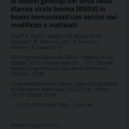
di diversi genotipi del virus della
diarrea virale bovina (BVDV) in
bovini immunizzati con vaccini vivi
modificati o inattivati
Sozzi° E, Righi C, Boldini° M, Bazzucchi M,
Gradassi° M, Petrini S, LeIli° D, Ferroni L,
Moreno° A, Lavazza° A
XIX Congresso Nazionale SIDiLV : Matera 23-25
Ottobre 2019 : volume degli atti . – [s.l. : Societa’
Italiana Diagnostica di Laboratorio Veterinaria
(SIDiLV) , 2019]
Congresso Nazionale Societa’ Italiana Diagnostica
di Laboratorio Veterinaria (SIDiLV) (19. : Matera :
23-25 Ottobre 2019)
. – p 525-526 (poster 184). – 3 bib ref
Abstract
Leggi estratto…