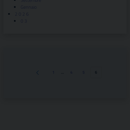
Settembre
Gennaio
2 0 2 6
0 3
1
…
4
5
6
Pagina precedente