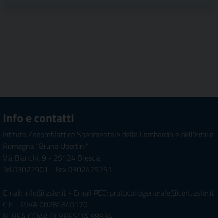
Info e contatti
Istituto Zooprofilattico Sperimentale della Lombardia e dell'Emilia
Romagna "Bruno Ubertini"
Via Bianchi, 9 - 25124 Brescia
Tel.03022901 - Fax 0302425251
Email: info@izsler.it - Email PEC: protocollogenerale@cert.izsler.it
C.F. - P.IVA 00284840170
N. REA CCIAA DI BRESCIA 88834