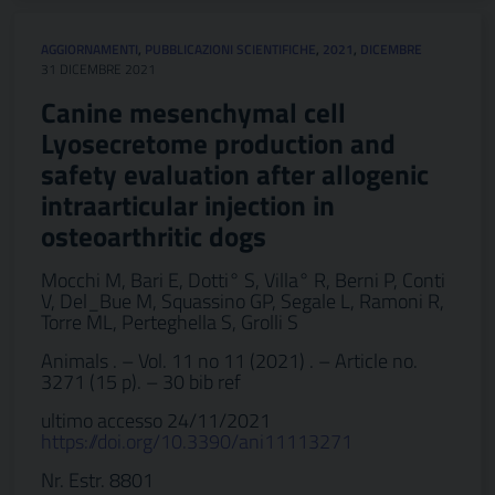
AGGIORNAMENTI
,
PUBBLICAZIONI SCIENTIFICHE
,
2021
,
DICEMBRE
31 DICEMBRE 2021
Canine mesenchymal cell
Lyosecretome production and
safety evaluation after allogenic
intraarticular injection in
osteoarthritic dogs
Mocchi M, Bari E, Dotti° S, Villa° R, Berni P, Conti
V, Del_Bue M, Squassino GP, Segale L, Ramoni R,
Torre ML, Perteghella S, Grolli S
Animals . – Vol. 11 no 11 (2021) . – Article no.
3271 (15 p). – 30 bib ref
ultimo accesso 24/11/2021
https://doi.org/10.3390/ani11113271
Nr. Estr. 8801