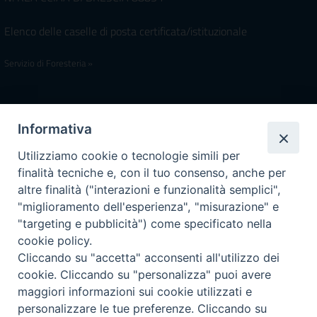
Elenco delle caselle di posta certificata/istituzionale
Servizio di Foresteria »
Iscrivimi Alla Newsletter
Informativa
Utilizziamo cookie o tecnologie simili per
finalità tecniche e, con il tuo consenso, anche per
Accessibilità
altre finalità ("interazioni e funzionalità semplici",
Note Legali
|
Privacy
"miglioramento dell'esperienza", "misurazione" e
Prossime reperibilità IZSLER
"targeting e pubblicità") come specificato nella
Il servizio di Pronta Disponibilità viene garantito per entrambe le
cookie policy.
Regioni nelle giornate di sabato e nei giorni festivi: dalle 08.00
Cliccando su "accetta" acconsenti all'utilizzo dei
alle 20.00
cookie. Cliccando su "personalizza" puoi avere
maggiori informazioni sui cookie utilizzati e
08/08/2026 PER LA REGIONE LOMBARDIA:
personalizzare le tue preferenze. Cliccando su