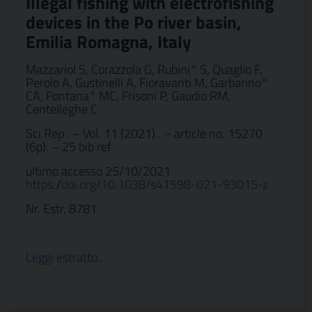
Illegal fishing with electrofishing
devices in the Po river basin,
Emilia Romagna, Italy
Mazzariol S, Corazzola G, Rubini° S, Quaglio F,
Perolo A, Gustinelli A, Fioravanti M, Garbarino°
CA, Fontana° MC, Frisoni P, Gaudio RM,
Centelleghe C
Sci Rep . – Vol. 11 (2021) . – article no. 15270
(6p). – 25 bib ref
ultimo accesso 25/10/2021
https://doi.org/10.1038/s41598-021-93015-z
Nr. Estr. 8781
Leggi estratto…