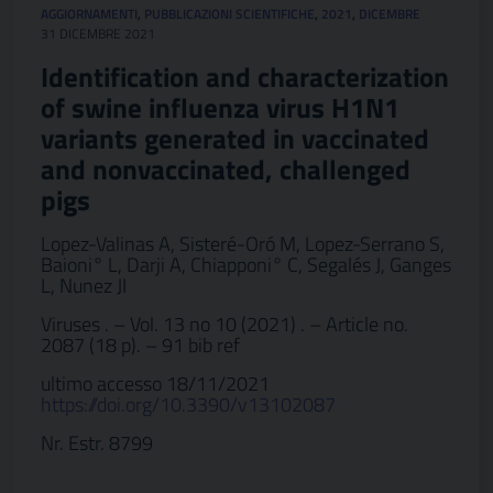
AGGIORNAMENTI
,
PUBBLICAZIONI SCIENTIFICHE
,
2021
,
DICEMBRE
31 DICEMBRE 2021
Identification and characterization
of swine influenza virus H1N1
variants generated in vaccinated
and nonvaccinated, challenged
pigs
Lopez-Valinas A, Sisteré-Oró M, Lopez-Serrano S,
Baioni° L, Darji A, Chiapponi° C, Segalés J, Ganges
L, Nunez JI
Viruses . – Vol. 13 no 10 (2021) . – Article no.
2087 (18 p). – 91 bib ref
ultimo accesso 18/11/2021
https://doi.org/10.3390/v13102087
Nr. Estr. 8799