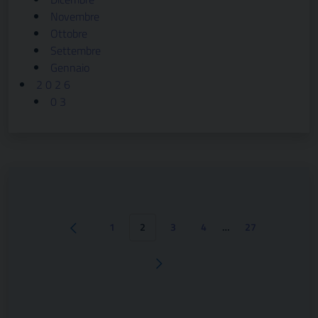
Novembre
Ottobre
Settembre
Gennaio
2 0 2 6
0 3
1
2
3
4
…
27
Pagina precedente
Pagina successiva