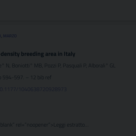
1
,
MARZO
density breeding area in Italy
° N, Boniotti° MB, Pozzi P, Pasquali P, Alborali° GL
 p 594-597. – 12 bib ref
g/10.1177/1040638720928973
_blank” rel=”noopener”>Leggi estratto…