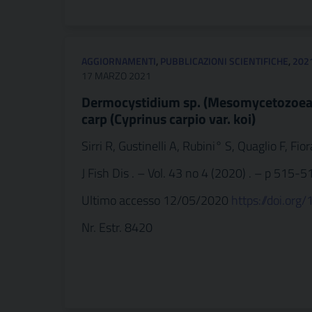
AGGIORNAMENTI
,
PUBBLICAZIONI SCIENTIFICHE
,
202
17 MARZO 2021
Dermocystidium sp. (Mesomycetozoea: D
carp (Cyprinus carpio var. koi)
Sirri R, Gustinelli A, Rubini° S, Quaglio F, Fi
J Fish Dis . – Vol. 43 no 4 (2020) . – p 515-5
Ultimo accesso 12/05/2020
https://doi.org
Nr. Estr. 8420