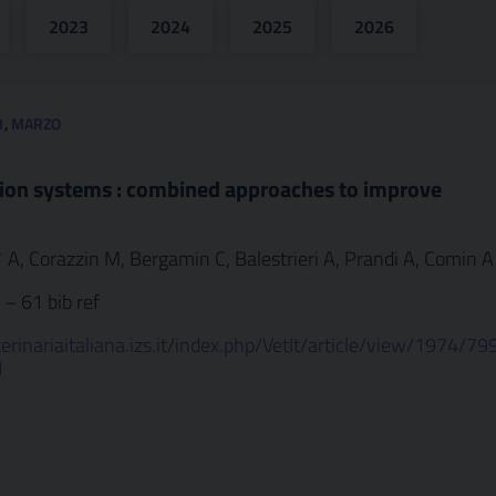
2023
2024
2025
2026
1
,
MARZO
ation systems : combined approaches to improve
° A, Corazzin M, Bergamin C, Balestrieri A, Prandi A, Comin A
 – 61 bib ref
erinariaitaliana.izs.it/index.php/VetIt/article/view/1974/79
1