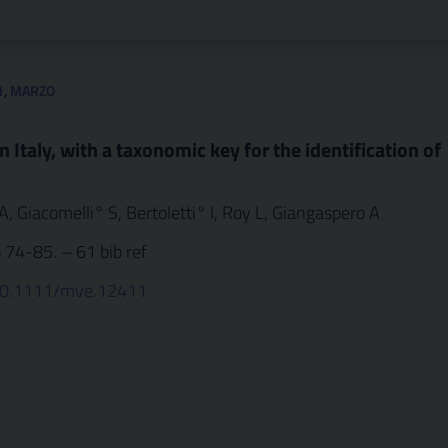
1
,
MARZO
 Italy, with a taxonomic key for the identification of
, Giacomelli° S, Bertoletti° I, Roy L, Giangaspero A
 74-85. – 61 bib ref
g/10.1111/mve.12411