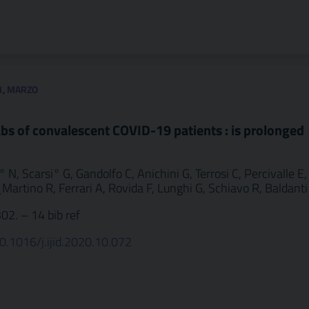
1
,
MARZO
s of convalescent COVID-19 patients : is prolonged
° N, Scarsi° G, Gandolfo C, Anichini G, Terrosi C, Percivalle E,
Martino R, Ferrari A, Rovida F, Lunghi G, Schiavo R, Baldanti
302. – 14 bib ref
10.1016/j.ijid.2020.10.072