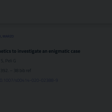
1
,
MARZO
etics to investigate an enigmatic case
 S, Peli G
–392. – 38 bib ref
g/10.1007/s00414-020-02388-9