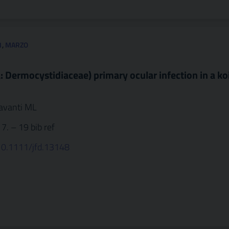
1
,
MARZO
ermocystidiaceae) primary ocular infection in a ko
oravanti ML
17. – 19 bib ref
/10.1111/jfd.13148