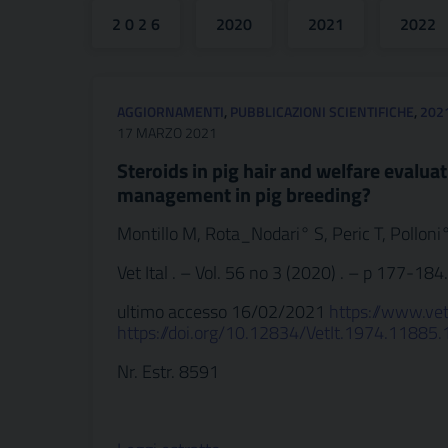
2 0 2 6
2020
2021
2022
AGGIORNAMENTI
,
PUBBLICAZIONI SCIENTIFICHE
,
202
17 MARZO 2021
Steroids in pig hair and welfare evalu
management in pig breeding?
Montillo M, Rota_Nodari° S, Peric T, Polloni
Vet Ital . – Vol. 56 no 3 (2020) . – p 177-184.
ultimo accesso 16/02/2021
https://www.vet
https://doi.org/10.12834/VetIt.1974.11885.
Nr. Estr. 8591