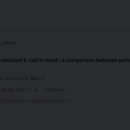
1
,
MARZO
resistant E. coli in meat : a comparison between por
V, Vismarra A, Bacci C
cle no. 214 (11 p). – 52 bib ref
g/10.3390/microorganisms9020214