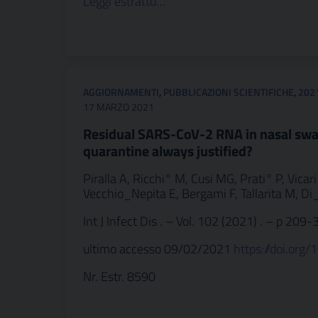
Leggi estratto…
AGGIORNAMENTI
,
PUBBLICAZIONI SCIENTIFICHE
,
202
17 MARZO 2021
Residual SARS-CoV-2 RNA in nasal swab
quarantine always justified?
Piralla A, Ricchi° M, Cusi MG, Prati° P, Vicari
Vecchio_Nepita E, Bergami F, Tallarita M, Di_
Int J Infect Dis . – Vol. 102 (2021) . – p 209-
ultimo accesso 09/02/2021
https://doi.org/
Nr. Estr. 8590